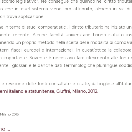
corso legislativo”. Ne consegue che quando nel diritto tributario, c
to che in quel sistema viene loro attribuito, almeno in via di p
 non trova applicazione.
one in tema di studi comparatistici, il diritto tributario ha inizia
amente recente. Alcune facoltà universitarie hanno istituito 
finendo un proprio metodo nella scelta delle modalità di comparaz
mi fiscali europei e internazionali. In quest’ottica la collaboraz
mportante. Sovente è necessario fare riferimento alle fonti nel
ente i glossari e le banche dati terminologiche plurilingue sod
 revisione delle fonti consultate e citate, dall’inglese all’itali
temi italiano e statunitense, Giuffré, Milano, 2012.
ilano, 2016.
io …