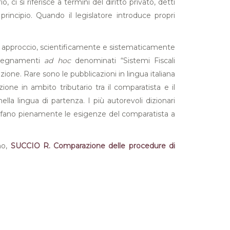
i si riferisce a termini del diritto privato, detti
rincipio. Quando il legislatore introduce propri
to un approccio, scientificamente e sistematicamente
insegnamenti
ad hoc
denominati “Sistemi Fiscali
ione. Rare sono le pubblicazioni in lingua italiana
ione in ambito tributario tra il comparatista e il
la lingua di partenza. I più autorevoli dizionari
disfano pienamente le esigenze del comparatista a
ano,
SUCCIO R. Comparazione delle procedure di