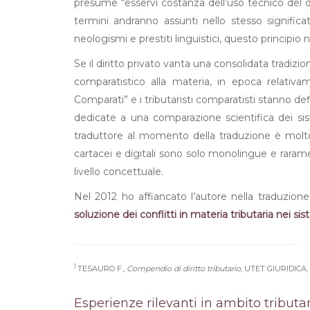
presume “esservi costanza dell’uso tecnico del dis
termini andranno assunti nello stesso significa
neologismi e prestiti linguistici, questo principio
Se il diritto privato vanta una consolidata tradizi
comparatistico alla materia, in epoca relativ
Comparati” e i tributaristi comparatisti stanno de
dedicate a una comparazione scientifica dei siste
traduttore al momento della traduzione è molto i
cartacei e digitali sono solo monolingue e raram
livello concettuale.
Nel 2012 ho affiancato l’autore nella traduzione e
soluzione dei conflitti in materia tributaria nei sis
1
TESAURO F.,
Compendio di diritto tributario,
UTET GIURIDICA, M
Esperienze rilevanti in ambito tributar