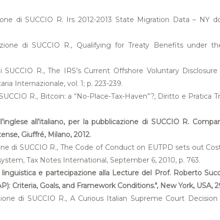
zione di SUCCIO R. Irs 2012-2013 State Migration Data – NY dow
zione di SUCCIO R., Qualifying for Treaty Benefits under the “
di SUCCIO R., The IRS’s Current Offshore Voluntary Disclosure
ria Internazionale, vol. 1; p. 223-239.
SUCCIO R., Bitcoin: a “No-Place-Tax-Haven”?, Diritto e Pratica Trib
l’inglese all’italiano, per la pubblicazione di SUCCIO R. Compar
tense, Giuffré, Milano, 2012.
azione di SUCCIO R., The Code of Conduct on EUTPD sets out Co
system, Tax Notes International, September 6, 2010, p. 763.
e linguistica e partecipazione alla Lecture del Prof. Roberto S
: Criteria, Goals, and Framework Conditions.", New York, USA, 
azione di SUCCIO R., A Curious Italian Supreme Court Decision