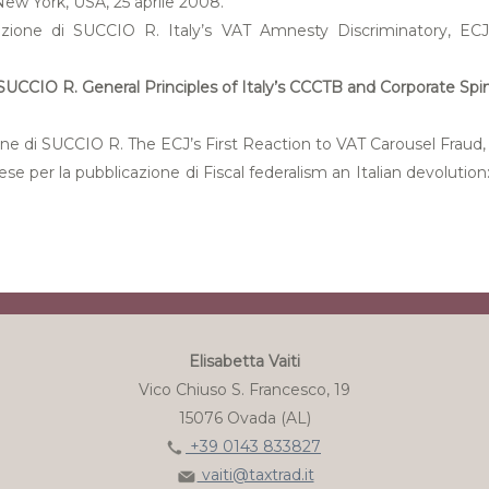
 New York, USA, 25 aprile 2008.
cazione di SUCCIO R. Italy’s VAT Amnesty Discriminatory, ECJ
 SUCCIO R. General Principles of Italy’s CCCTB and Corporate Spi
one di SUCCIO R. The ECJ’s First Reaction to VAT Carousel Fraud, 
ese per la pubblicazione di Fiscal federalism an Italian devolutio
Elisabetta Vaiti
Vico Chiuso S. Francesco, 19
15076 Ovada (AL)
+39 0143 833827
vaiti@taxtrad.it