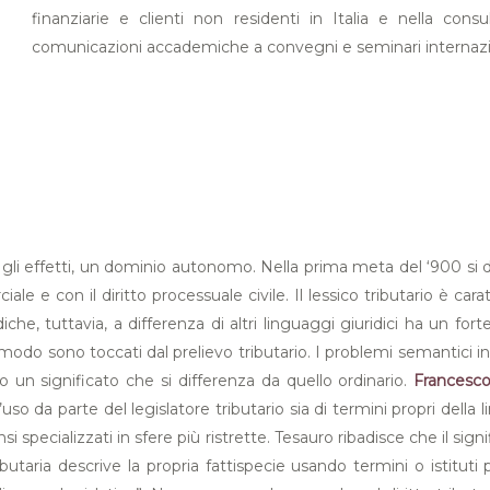
finanziarie e clienti non residenti in Italia e nella consu
comunicazioni accademiche a convegni e seminari internazio
tti gli effetti, un dominio autonomo. Nella prima meta del ‘900 s
ciale e con il diritto processuale civile. Il lessico tributario è 
iche, tuttavia, a differenza di altri linguaggi giuridici ha un fort
 modo sono toccati dal prelievo tributario. I problemi semantici i
o un significato che si differenza da quello ordinario.
Francesco
’uso da parte del legislatore tributario sia di termini propri della
 specializzati in sfere più ristrette. Tesauro ribadisce che il sig
aria descrive la propria fattispecie usando termini o istituti pro