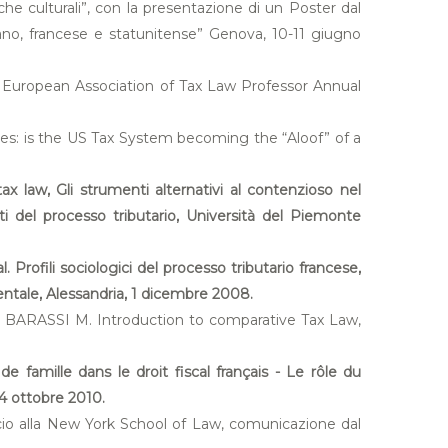
he culturali”, con la presentazione di un Poster dal
taliano, francese e statunitense” Genova, 10-11 giugno
LP, European Association of Tax Law Professor Annual
ies: is the US Tax System becoming the “Aloof” of a
 law, Gli strumenti alternativi al contenzioso nel
ati del processo tributario, Università del Piemonte
 Profili sociologici del processo tributario francese,
ientale, Alessandria, 1 dicembre 2008.
 C., BARASSI M. Introduction to comparative Tax Law,
famille dans le droit fiscal français - Le rôle du
14 ottobre 2010.
uccio alla New York School of Law, comunicazione dal