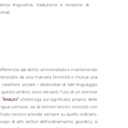
lenza linguistica, traduzione e revisione di
nali.
i differenzia dal diritto amministrativo mantenendo
caratterizzato da una marcata tecnicità e mutua una
e carattere sociale: i destinatari di tale linguaggio
n questo ambito sono rilevanti: l’uso di un termine
1
 Tesauro
s’interroga sul significato proprio delle
 lingua comune, sia di termini tecnici: concetti con
nificato tecnico prevale sempre su quello ordinario.
pri di altri settori dell’ordinamento giuridico, si