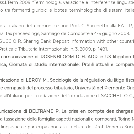
.I.Term 2009 “Terminologia, variazione e interferenze linguistic
tario tra formanti giuridici e ipotesi terminologiche di sistemi i
ese all’italiano della comunicazione Prof. C. Sacchetto alla EAT
inal tax proceedings, Santiago de Compostela 4-6 giugno 2009.
di SUCCIO R. Sharing Bank Deposit Information with other countr
ratica e Tributaria Internazionale, n. 3, 2009, p. 1481.
ella comunicazione di ROSENBLOOM D H. ADR in US litigation tax
ca, Giornata di studio internazionale: Profili attuali e compar
icazione di LEROY M., Sociologie de la régulation du litige fiscal.
ali e comparati del processo tributario, Università del Piemonte Or
ese all’italiano per la redazione dell’introduzione di SACCHETTO
omunicazione di BELTRAME P. La prise en compte des charges de 
a tassazione della famiglia: aspetti nazionali e comparati, Torino 
e linguistica e partecipazione alla Lecture del Prof. Roberto S