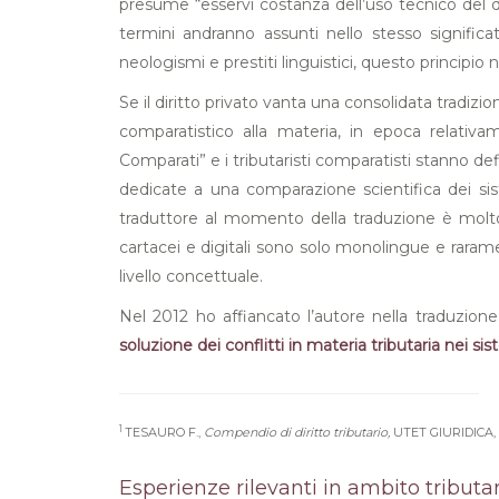
presume “esservi costanza dell’uso tecnico del dis
termini andranno assunti nello stesso significa
neologismi e prestiti linguistici, questo principio
Se il diritto privato vanta una consolidata tradizi
comparatistico alla materia, in epoca relativ
Comparati” e i tributaristi comparatisti stanno de
dedicate a una comparazione scientifica dei siste
traduttore al momento della traduzione è molto i
cartacei e digitali sono solo monolingue e raram
livello concettuale.
Nel 2012 ho affiancato l’autore nella traduzione e
soluzione dei conflitti in materia tributaria nei sis
1
TESAURO F.,
Compendio di diritto tributario,
UTET GIURIDICA, M
Esperienze rilevanti in ambito tributar