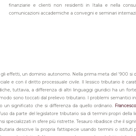
finanziarie e clienti non residenti in Italia e nella consu
comunicazioni accademiche a convegni e seminari internazio
tti gli effetti, un dominio autonomo. Nella prima meta del ‘900 s
ciale e con il diritto processuale civile. Il lessico tributario è 
iche, tuttavia, a differenza di altri linguaggi giuridici ha un fort
 modo sono toccati dal prelievo tributario. I problemi semantici i
o un significato che si differenza da quello ordinario.
Francesco
’uso da parte del legislatore tributario sia di termini propri della
 specializzati in sfere più ristrette. Tesauro ribadisce che il sig
aria descrive la propria fattispecie usando termini o istituti pro