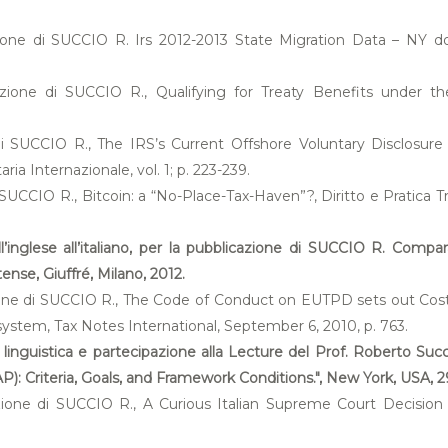
zione di SUCCIO R. Irs 2012-2013 State Migration Data – NY dow
zione di SUCCIO R., Qualifying for Treaty Benefits under the “
di SUCCIO R., The IRS’s Current Offshore Voluntary Disclosure
ria Internazionale, vol. 1; p. 223-239.
SUCCIO R., Bitcoin: a “No-Place-Tax-Haven”?, Diritto e Pratica Trib
l’inglese all’italiano, per la pubblicazione di SUCCIO R. Compar
tense, Giuffré, Milano, 2012.
azione di SUCCIO R., The Code of Conduct on EUTPD sets out Co
system, Tax Notes International, September 6, 2010, p. 763.
e linguistica e partecipazione alla Lecture del Prof. Roberto S
: Criteria, Goals, and Framework Conditions.", New York, USA, 
azione di SUCCIO R., A Curious Italian Supreme Court Decision