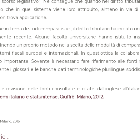
corso legislativo”. Ne consegue che quando nel diritto tributario, c
to che in quel sistema viene loro attribuito, almeno in via di p
 non trova applicazione.
one in tema di studi comparatistici, il diritto tributario ha inizia
amente recente. Alcune facoltà universitarie hanno istituito 
finendo un proprio metodo nella scelta delle modalità di comparaz
mi fiscali europei e internazionali. In quest’ottica la collaboraz
mportante. Sovente è necessario fare riferimento alle fonti nel
ente i glossari e le banche dati terminologiche plurilingue sod
 revisione delle fonti consultate e citate, dall’inglese all’itali
temi italiano e statunitense, Giuffré, Milano, 2012.
ilano, 2016.
io …