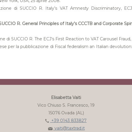
 New York, USA, 25 aprile 2008.
cazione di SUCCIO R. Italy’s VAT Amnesty Discriminatory, ECJ
 SUCCIO R. General Principles of Italy’s CCCTB and Corporate Spi
one di SUCCIO R. The ECJ’s First Reaction to VAT Carousel Fraud, 
ese per la pubblicazione di Fiscal federalism an Italian devolutio
Elisabetta Vaiti
Vico Chiuso S. Francesco, 19
15076 Ovada (AL)
+39 0143 833827
vaiti@taxtrad.it