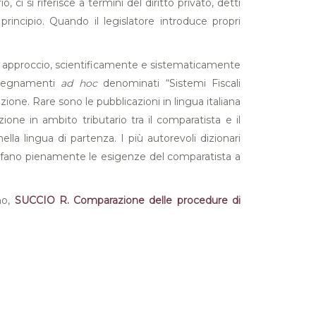
i si riferisce a termini del diritto privato, detti
rincipio. Quando il legislatore introduce propri
to un approccio, scientificamente e sistematicamente
insegnamenti
ad hoc
denominati “Sistemi Fiscali
ione. Rare sono le pubblicazioni in lingua italiana
ione in ambito tributario tra il comparatista e il
la lingua di partenza. I più autorevoli dizionari
disfano pienamente le esigenze del comparatista a
ano,
SUCCIO R. Comparazione delle procedure di