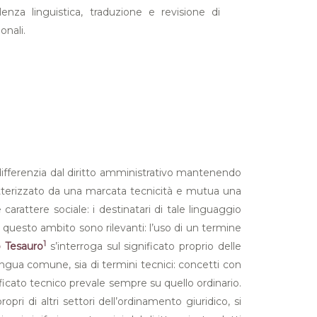
lenza linguistica, traduzione e revisione di
nali.
i differenzia dal diritto amministrativo mantenendo
caratterizzato da una marcata tecnicità e mutua una
e carattere sociale: i destinatari di tale linguaggio
n questo ambito sono rilevanti: l’uso di un termine
1
 Tesauro
s’interroga sul significato proprio delle
 lingua comune, sia di termini tecnici: concetti con
nificato tecnico prevale sempre su quello ordinario.
pri di altri settori dell’ordinamento giuridico, si