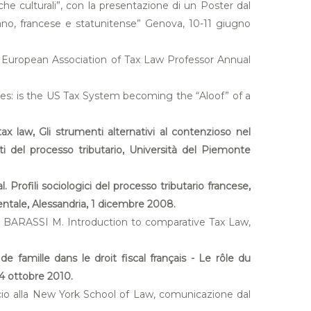
he culturali”, con la presentazione di un Poster dal
taliano, francese e statunitense” Genova, 10-11 giugno
LP, European Association of Tax Law Professor Annual
ies: is the US Tax System becoming the “Aloof” of a
 law, Gli strumenti alternativi al contenzioso nel
ati del processo tributario, Università del Piemonte
 Profili sociologici del processo tributario francese,
ientale, Alessandria, 1 dicembre 2008.
 C., BARASSI M. Introduction to comparative Tax Law,
famille dans le droit fiscal français - Le rôle du
14 ottobre 2010.
uccio alla New York School of Law, comunicazione dal