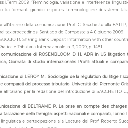
.I.Term 2009 “Terminologia, variazione e interferenze linguistic
tario tra formanti giuridici e ipotesi terminologiche di sistemi i
ese all’italiano della comunicazione Prof. C. Sacchetto alla EAT
inal tax proceedings, Santiago de Compostela 4-6 giugno 2009.
di SUCCIO R. Sharing Bank Deposit Information with other countr
ratica e Tributaria Internazionale, n. 3, 2009, p. 1481.
ella comunicazione di ROSENBLOOM D H. ADR in US litigation tax
ca, Giornata di studio internazionale: Profili attuali e compar
icazione di LEROY M., Sociologie de la régulation du litige fiscal.
ali e comparati del processo tributario, Università del Piemonte Or
ese all’italiano per la redazione dell’introduzione di SACCHETTO
omunicazione di BELTRAME P. La prise en compte des charges de 
a tassazione della famiglia: aspetti nazionali e comparati, Torino 
e linguistica e partecipazione alla Lecture del Prof. Roberto S